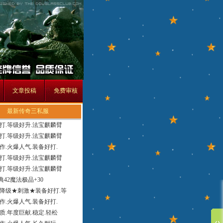
文章投稿
免费审核
最新传奇三私服
打.等级好升.法宝麒麟臂
打.等级好升.法宝麒麟臂
作.火爆人气.装备好打.
打.等级好升.法宝麒麟臂
打.等级好升.法宝麒麟臂
经典42魔法极品+30
降级★刺激★装备好打.等
作.火爆人气.装备好打.
质.年度巨献.稳定.轻松