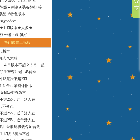
作.火爆人气.长久耐玩.
降级★刺激★装备好打.等
小极品+6特色版本
sgynodeve
法★1.45版本★人多★
权三端互通原版1.45
热门传奇三私服
45版本
品牌人气大服
．４５版本不超２５５、超
联手智森》老1.45传奇
版纯13魔法不超255
1.45金币消费怀旧版
9版超级变态版本
，不过255，近千活人在
45不变态
，不过255，近千活人在
，不过255，近千活人在
MB抽全服终极装备加转武
1.45版13魔法不超