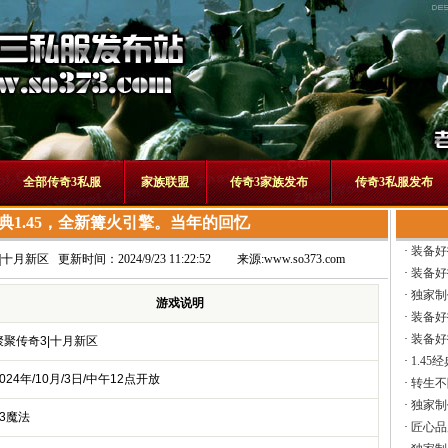
全部传奇3私服
家族联盟
传奇3家族发布
传奇3私服发布
典1.45，全新篝火引擎。当年的回忆
·
装备好
|十月新区
更新时间：2024/9/23 11:22:52
来源:
www.so373.com
·
装备好
·
独家制
游戏说明
·
装备好
·
装备好
聚聚传奇3|十月新区
·
1.45
024年/10月/3日/中午12点开放
·
转生不
·
独家制
13魔法
·
匠心品