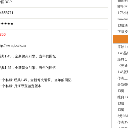
·
独家制
中国BGP
·
转生不
4658711
·
1.76
·
howdoe
★★★★★
·
13魔
·
正版授
350
ttp://www.juc3.com
·
原始1.
·
1.45
经典1.45，全新篝火引擎。当年的回忆
·
经典１
·
《光通
经典1.45，全新篝火引擎。当年的回忆
·
1.45
·
传奇三
一个私服:
经典1.45，全新篝火引擎。当年的回忆
·
最新0
一个私服:
月河寻宝鉴定版本
·
13魔
·
经典1.
·
13魔
·
13魔
·
5元R
·
传奇3V