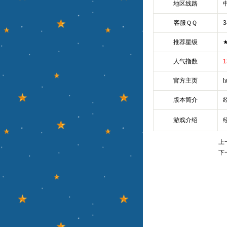
地区线路
客服ＱＱ
3
推荐星级
人气指数
1
官方主页
h
版本简介
游戏介绍
上
下