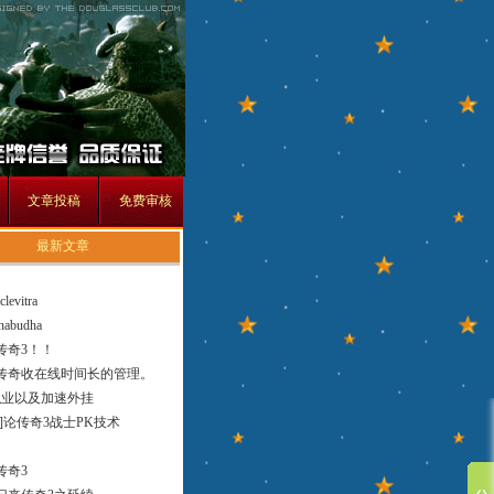
文章投稿
免费审核
最新文章
clevitra
inabudha
传奇3！！
传奇收在线时间长的管理。
职业以及加速外挂
创]论传奇3战士PK技术
传奇3