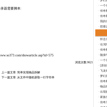
·
梦幻
·
一个
录器需要脚本:
·
传奇
·
传奇
·
我的
·
想着
·
怀念
·
论3
·
传奇
·
随身
/www.so373.com/showarticle.asp?id=575
·
一个
浏览次数:9621
·
[原
·
飞龙
上一篇文章:
简单实现物品拆解
·
梦幻
下一篇文章:
从文件中随机获取一行字符串
·
传奇
·
物品
·
出现
·
家族
·
传奇