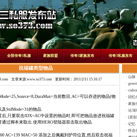
全部传奇3私服
家族联盟
传奇3家族发布
传奇3私服发布
祝福罐类型物品
·
山脉
.com
文章来源:www.so373.com
更新时间：2011/2/11 15:16:17
·
generi
·
cialis
de=25,Source=8,DuraMax=当前数目,AC=可以存进的物品(物
·
回忆
·
家族
tdMode=31的物品.
·
论3
后,只要双击IDX=AC中设置的物品时,即可把物品放进祝福罐
·
[原
通过脚本来取出.使用HERO登陆器双击取出物品.
·
记忆
·
怀念
ax=1000 AC=139 MAC=50 添加之后佩戴到护符位置,然后双击祝福