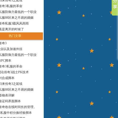
归来传奇3之延续
传奇3私服的革命
私服防御力最低的一个职业
私服88区来之不易的婚姻
传奇私服3载风风雨雨
该是离开的时候了
热门文章
传奇3
职业以及加速外挂
私服防御力最低的一个职业
NPC脚本
传奇3私服的革命
创]论传奇3战士PK技术
剑合成脚本
归来传奇3之延续
私服88区来之不易的婚姻
怪物表详解
验证码界面脚本
传奇收在线时间长的管理。
3私服中积分换经验脚本