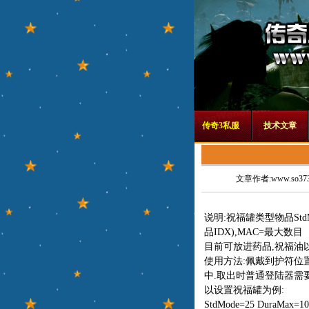
传奇3私服
技术文章
文章作者:www.so373
说明:祝福罐类型物品StdMo
品IDX),MAC=最大数目
目前可放进药品,祝福油以及S
使用方法:佩戴到护符位置
中.取出时普通登陆器需要
以设置祝福罐为例:
StdMode=25 DuraM